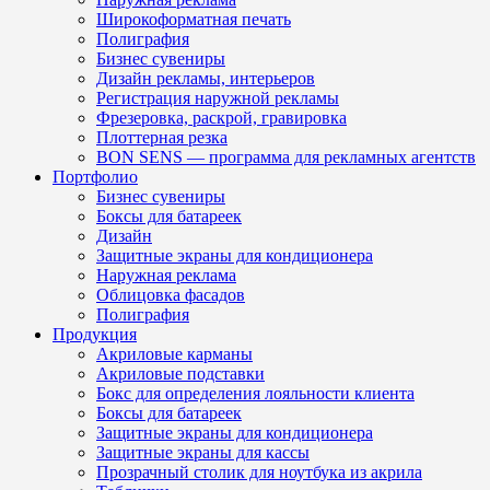
Широкоформатная печать
Полиграфия
Бизнес сувениры
Дизайн рекламы, интерьеров
Регистрация наружной рекламы
Фрезеровка, раскрой, гравировка
Плоттерная резка
BON SENS — программа для рекламных агентств
Портфолио
Бизнес сувениры
Боксы для батареек
Дизайн
Защитные экраны для кондиционера
Наружная реклама
Облицовка фасадов
Полиграфия
Продукция
Акриловые карманы
Акриловые подставки
Бокс для определения лояльности клиента
Боксы для батареек
Защитные экраны для кондиционера
Защитные экраны для кассы
Прозрачный столик для ноутбука из акрила