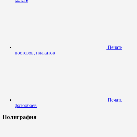
холсте
Печать
постеров, плакатов
Печать
фотообоев
Полиграфия