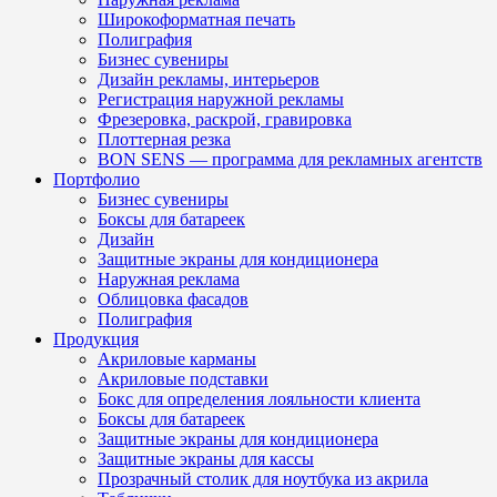
Широкоформатная печать
Полиграфия
Бизнес сувениры
Дизайн рекламы, интерьеров
Регистрация наружной рекламы
Фрезеровка, раскрой, гравировка
Плоттерная резка
BON SENS — программа для рекламных агентств
Портфолио
Бизнес сувениры
Боксы для батареек
Дизайн
Защитные экраны для кондиционера
Наружная реклама
Облицовка фасадов
Полиграфия
Продукция
Акриловые карманы
Акриловые подставки
Бокс для определения лояльности клиента
Боксы для батареек
Защитные экраны для кондиционера
Защитные экраны для кассы
Прозрачный столик для ноутбука из акрила