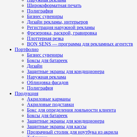
Широкоформатная печать
Полиграфия
Бизнес сувениры
Дизайн рекламы, интерьеров
Регистрация наружной рекламы
Фрезеровка, раскрой, гравировка
Плоттерная резка
BON SENS — программа для рекламных агентств
Портфолио
Бизнес сувениры
Боксы для батареек
Дизайн
Защитные экраны для кондиционера
Наружная реклама
Облицовка фасадов
Полиграфия
Продукция
Акриловые карманы
Акриловые подставки
Бокс для определения лояльности клиента
Боксы для батареек
Защитные экраны для кондиционера
Защитные экраны для кассы
Прозрачный столик для ноутбука из акрила