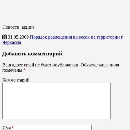
Новости, акции
31.05.2009
Порядок размещения вывесок на территории г.
Черкассы
Новости,
Добавить комментарий
акции
Ваш адрес email не будет опубликован.
Обязательные поля
помечены
*
Комментарий
Имя
*