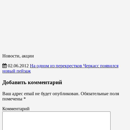
Новости, акции
02.06.2012
На одном из перекрестков Черкасс появился
новый пейзаж
Новости,
Добавить комментарий
акции
Ваш адрес email не будет опубликован.
Обязательные поля
помечены
*
Комментарий