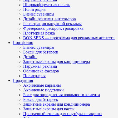
Широкоформатная печать
Полиграфия
Бизнес сувениры
Дизайн рекламы, интерьеров
Регистрация наружной рекламы
Фрезеровка, раскрой, гравировка
Плоттерная резка
BON SENS — программа для рекламных агентств
Портфолио
Бизнес сувениры
Боксы для батареек
Дизайн
Защитные экраны для кондиционера
Наружная реклама
Облицовка фасадов
Полиграфия
Продукция
Акриловые карманы
Акриловые подставки
Бокс для определения лояльности клиента
Боксы для батареек
Защитные экраны для кондиционера
Защитные экраны для кассы
Прозрачный столик для ноутбука из акрила