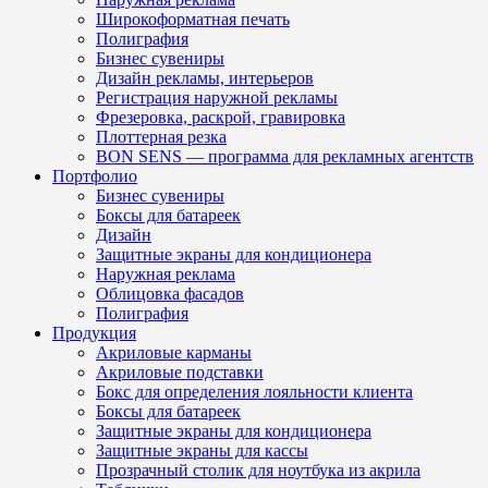
Широкоформатная печать
Полиграфия
Бизнес сувениры
Дизайн рекламы, интерьеров
Регистрация наружной рекламы
Фрезеровка, раскрой, гравировка
Плоттерная резка
BON SENS — программа для рекламных агентств
Портфолио
Бизнес сувениры
Боксы для батареек
Дизайн
Защитные экраны для кондиционера
Наружная реклама
Облицовка фасадов
Полиграфия
Продукция
Акриловые карманы
Акриловые подставки
Бокс для определения лояльности клиента
Боксы для батареек
Защитные экраны для кондиционера
Защитные экраны для кассы
Прозрачный столик для ноутбука из акрила