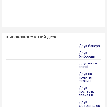
ШИРОКОФОРМАТНИЙ ДРУК
Друк банера
Друк
білбордів
Друк на с/к
плівці
Друк на
полотні,
тканині
Друк
постерів,
плакатів
Друк
фотошпалер