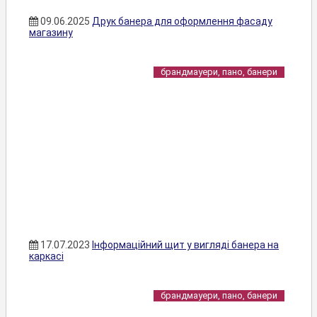
09.06.2025
Друк банера для оформлення фасаду
магазину
брандмауери, пано, банери
17.07.2023
Інформаційний щит у вигляді банера на
каркасі
брандмауери, пано, банери