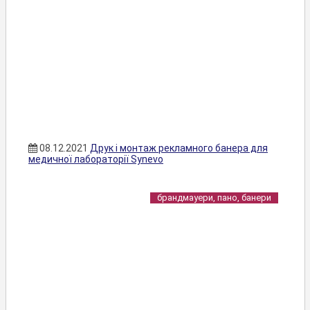
08.12.2021
Друк і монтаж рекламного банера для
медичної лабораторії Synevo
брандмауери, пано, банери