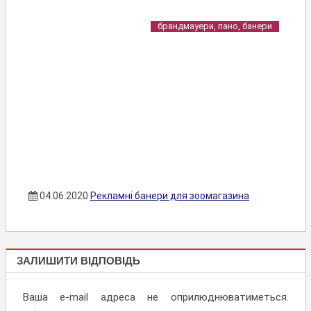
брандмауери, пано, банери
04.06.2020
Рекламні банери для зоомагазина
БРАНДМАУЕРИ,
ЗАЛИШИТИ ВІДПОВІДЬ
ПАНО, БАНЕРИ
Ваша e-mail адреса не оприлюднюватиметься.