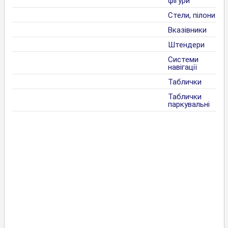
фігури
Стели, пілони
Вказівники
Штендери
Системи
навігації
Таблички
Таблички
паркувальні