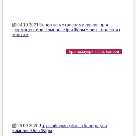
04.10.2021
Банер на металевому каркасі для
фармацептиної компанії Юрія Фарм – виготовлення і
монтаж
брандмауери, пано, банери
29.09.2020
Друк інформаційного банера для
компанії Юрія Фарм