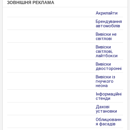
ЗОВНІШНЯ РЕКЛАМА
Акрилайти
Брендування
автомобілів
Вивіски не
світлові
Вивіски
світлові,
лайтбокси
Вивіски
двосторонні
Вивіски із
гнучкого
неона
Інформаційні
стенди
Дахові
установки
Облицюванн
я фасадів