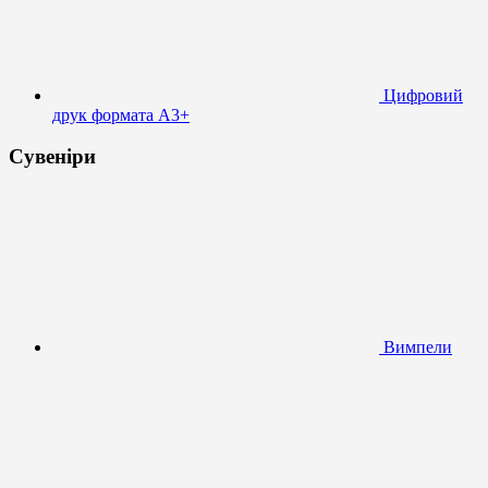
Цифровий
друк формата А3+
Сувеніри
Вимпели