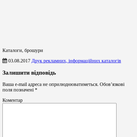
Каталоги, брошури
03.08.2017
Друк рекламних, інформаційних каталогів
Каталоги,
Залишити відповідь
брошури
Ваша e-mail адреса не оприлюднюватиметься.
Обов’язкові
поля позначені
*
Коментар