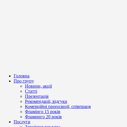
Головна
Про групу
Новини, акції
Статті
Презентація
Рекомендації, відгуки
Комерційні пропозиції, співпраця
Фламінго 15 років
Фламинго 20 років
Послуги
Зовнішня реклама