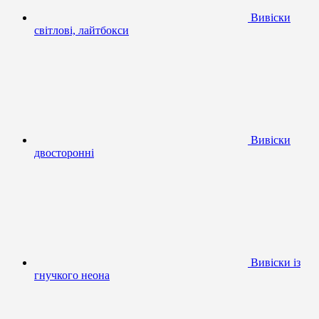
Вивіски
світлові, лайтбокси
Вивіски
двосторонні
Вивіски із
гнучкого неона