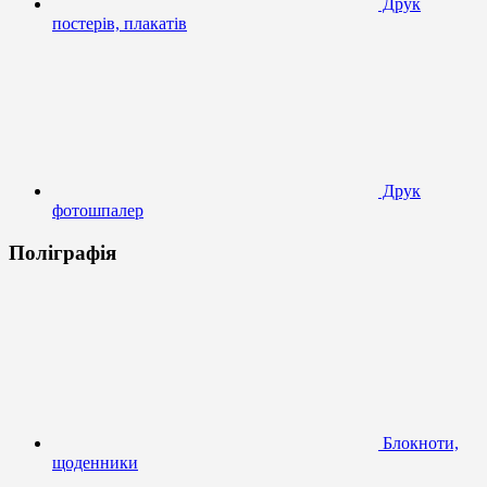
Друк
постерів, плакатів
Друк
фотошпалер
Поліграфія
Блокноти,
щоденники