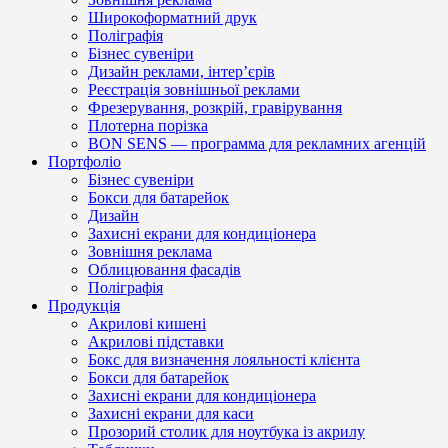
Широкоформатний друк
Поліграфія
Бізнес сувеніри
Дизайн реклами, інтер’єрів
Реєстрація зовнішньої реклами
Фрезерування, розкрій, гравірування
Плотерна порізка
BON SENS — программа для рекламних агенцій
Портфоліо
Бізнес сувеніри
Бокси для батарейок
Дизайн
Захисні екрани для кондиціонера
Зовнішня реклама
Облицювання фасадів
Поліграфія
Продукція
Акрилові кишені
Акрилові підставки
Бокс для визначення лояльності клієнта
Бокси для батарейок
Захисні екрани для кондиціонера
Захисні екрани для каси
Прозорий столик для ноутбука із акрилу