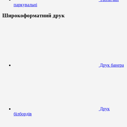
паркувальні
Широкоформатний друк
Друк банера
Друк
білбордів