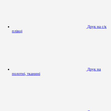
Друк на с/к
плівці
Друк на
полотні, тканині